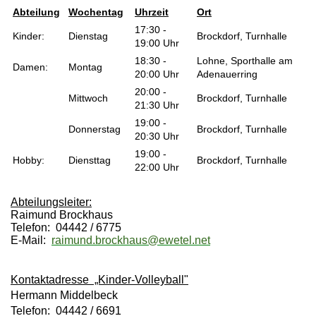
Abteilung
Wochentag
Uhrzeit
Ort
17:30 -
Kinder:
Dienstag
Brockdorf, Turnhalle
19:00 Uhr
18:30 -
Lohne, Sporthalle am
Damen:
Montag
20:00 Uhr
Adenauerring
20:00 -
Mittwoch
Brockdorf, Turnhalle
21:30 Uhr
19:00 -
Donnerstag
Brockdorf, Turnhalle
20:30 Uhr
19:00 -
Hobby:
Diensttag
Brockdorf, Turnhalle
22:00 Uhr
Abteilungsleiter:
Raimund Brockhaus
Telefon: 04442 / 6775
E-Mail:
raimund.brockhaus@ewetel.net
Kontaktadresse „Kinder-Volleyball"
Hermann Middelbeck
Telefon: 04442 / 6691