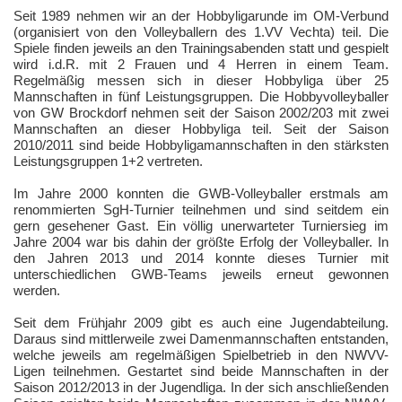
Seit 1989 nehmen wir an der Hobbyligarunde im OM-Verbund
(organisiert von den Volleyballern des 1.VV Vechta) teil. Die
Spiele finden jeweils an den Trainingsabenden statt und gespielt
wird i.d.R. mit 2 Frauen und 4 Herren in einem Team.
Regelmäßig messen sich in dieser Hobbyliga über 25
Mannschaften in fünf Leistungsgruppen. Die Hobbyvolleyballer
von GW Brockdorf nehmen seit der Saison 2002/203 mit zwei
Mannschaften an dieser Hobbyliga teil. Seit der Saison
2010/2011 sind beide Hobbyligamannschaften in den stärksten
Leistungsgruppen 1+2 vertreten.
Im Jahre 2000 konnten die GWB-Volleyballer erstmals am
renommierten SgH-Turnier teilnehmen und sind seitdem ein
gern gesehener Gast. Ein völlig unerwarteter Turniersieg im
Jahre 2004 war bis dahin der größte Erfolg der Volleyballer. In
den Jahren 2013 und 2014 konnte dieses Turnier mit
unterschiedlichen GWB-Teams jeweils erneut gewonnen
werden.
Seit dem Frühjahr 2009 gibt es auch eine Jugendabteilung.
Daraus sind mittlerweile zwei Damenmannschaften entstanden,
welche jeweils am regelmäßigen Spielbetrieb in den NWVV-
Ligen teilnehmen. Gestartet sind beide Mannschaften in der
Saison 2012/2013 in der Jugendliga. In der sich anschließenden