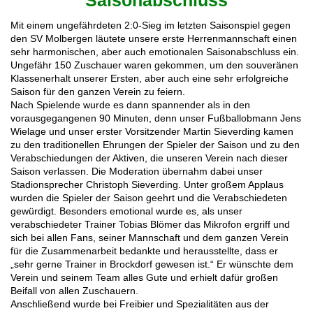
Saisonabschluss
Mit einem ungefährdeten 2:0-Sieg im letzten Saisonspiel gegen
den SV Molbergen läutete unsere erste Herrenmannschaft einen
sehr harmonischen, aber auch emotionalen Saisonabschluss ein.
Ungefähr 150 Zuschauer waren gekommen, um den souveränen
Klassenerhalt unserer Ersten, aber auch eine sehr erfolgreiche
Saison für den ganzen Verein zu feiern.
Nach Spielende wurde es dann spannender als in den
vorausgegangenen 90 Minuten, denn unser Fußballobmann Jens
Wielage und unser erster Vorsitzender Martin Sieverding kamen
zu den traditionellen Ehrungen der Spieler der Saison und zu den
Verabschiedungen der Aktiven, die unseren Verein nach dieser
Saison verlassen. Die Moderation übernahm dabei unser
Stadionsprecher Christoph Sieverding. Unter großem Applaus
wurden die Spieler der Saison geehrt und die Verabschiedeten
gewürdigt. Besonders emotional wurde es, als unser
verabschiedeter Trainer Tobias Blömer das Mikrofon ergriff und
sich bei allen Fans, seiner Mannschaft und dem ganzen Verein
für die Zusammenarbeit bedankte und herausstellte, dass er
„sehr gerne Trainer in Brockdorf gewesen ist.“ Er wünschte dem
Verein und seinem Team alles Gute und erhielt dafür großen
Beifall von allen Zuschauern.
Anschließend wurde bei Freibier und Spezialitäten aus der