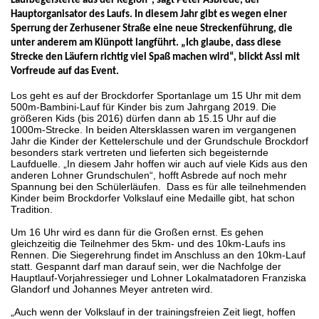
Laufbegeisterte aus der Region“, sagt Peter Asbrede, der
Hauptorganisator des Laufs. In diesem Jahr gibt es wegen einer
Sperrung der Zerhusener Straße eine neue Streckenführung, die
unter anderem am Klünpott langführt. „Ich glaube, dass diese
Strecke den Läufern richtig viel Spaß machen wird“, blickt Assi mit
Vorfreude auf das Event.
Los geht es auf der Brockdorfer Sportanlage um 15 Uhr mit dem
500m-Bambini-Lauf für Kinder bis zum Jahrgang 2019. Die
größeren Kids (bis 2016) dürfen dann ab 15.15 Uhr auf die
1000m-Strecke. In beiden Altersklassen waren im vergangenen
Jahr die Kinder der Kettelerschule und der Grundschule Brockdorf
besonders stark vertreten und lieferten sich begeisternde
Laufduelle. „In diesem Jahr hoffen wir auch auf viele Kids aus den
anderen Lohner Grundschulen“, hofft Asbrede auf noch mehr
Spannung bei den Schülerläufen. Dass es für alle teilnehmenden
Kinder beim Brockdorfer Volkslauf eine Medaille gibt, hat schon
Tradition.
Um 16 Uhr wird es dann für die Großen ernst. Es gehen
gleichzeitig die Teilnehmer des 5km- und des 10km-Laufs ins
Rennen. Die Siegerehrung findet im Anschluss an den 10km-Lauf
statt. Gespannt darf man darauf sein, wer die Nachfolge der
Hauptlauf-Vorjahressieger und Lohner Lokalmatadoren Franziska
Glandorf und Johannes Meyer antreten wird.
„Auch wenn der Volkslauf in der trainingsfreien Zeit liegt, hoffen