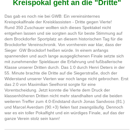
Kreispokal geht an die "Dritte"
Das gab es noch nie bei GWB: Ein vereinsinternes
Kreispokalfinale der Kreisklassisten - Dritte gegen Vierte!
Rund 350 Zuschauer wollten sich dieses Spektakel nicht
entgehen lassen und sie sorgten auch für beste Stimmung auf
dem Brockdorfer Sportplatz an diesem historischen Tag für die
Brockdorfer Vereinschronik. Von vornherein war klar, dass der
Sieger GW Brockdorf heißen würde. In einem anfangs
spannenden und auch lange ausgeglichenen Finale setzte sich
mit zunehmender Spieldauer die Erfahrung und fußballerische
Klasse unserer Dritten durch. Das 1:0 durch Henri Deters in der
55. Minute brachte die Dritte auf die Siegerstraße, doch der
Widerstand unserer Vierten war noch lange nicht gebrochen. Erst
das 2:0 von Maximilian Seelhorst sorgte für eine
Vorentscheidung. Jetzt konnte die Vierte dem Druck der
klassenhöheren Dritten nicht mehr standhalten und die beiden
weiteren Treffer zum 4:0-Endstand durch Jonas Sandvoss (81.)
und Marcel Averdam (90.+3) fielen fast zwangsläufig. Dennoch
war es ein toller Pokalfight und ein würdiges Finale, auf das der
ganze Verein stolz sein kann!