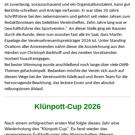
ist zuverlässig, vorausschauend und ein Organisationstalent, kann gut
Berichte schreiben und Anträge verfassen. Er war über 20 Jahre
Schriftführer bei den Jedermännern und gehört seit vielen Jahren zum
Redaktionsteam des beliebten Vereinsheftes.
Zehn Jahre lang war er
Geschäftsführer des Sportvereins.“ An dieser Stelle ging ein Raunen
durch die Runde, denn nun wussten fast alle im Saal, dass Martin
Espelage der Vereinsehrenamtspreisträger 2026 ist. Unter Standing
Ovations aller Anwesenden nahm dieser die Auszeichnung aus den
Händen von Christoph Barkhoff und des zweiten Vorsitzenden
Norbert Nuxoll entgegen.
Bei bester Stimmung wurde anschließend noch lange über viele GWB-
Themen gefachsimpelt. Bedanken möchte der Verein sich auch auf
diesem Wege bei der Vereinswirtin Edeltraud und ihrem Team für die
hervorragende Bewirtung, das leckere Essen und den absolut
reibungslosen Ablauf.
Klünpott-Cup 2026
Nach einem erfolgreichen ersten Mal folgte dieses Jahr eine
Wiederholung des "Klünpott-Cup". Es fand wieder das
vereinsinterne Fußballturnier aller Mannschaften (Herren,