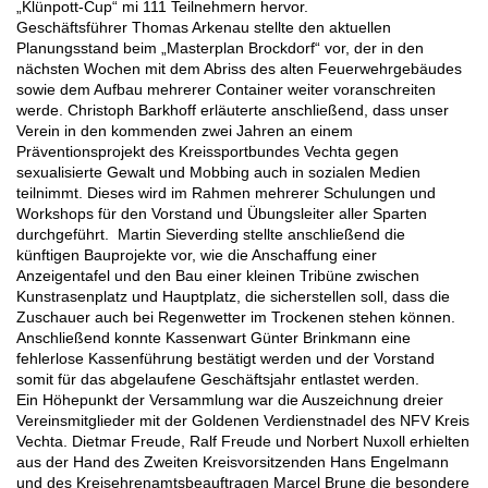
„Klünpott-Cup“ mi 111 Teilnehmern hervor.
Geschäftsführer Thomas Arkenau stellte den aktuellen
Planungsstand beim „Masterplan Brockdorf“ vor, der in den
nächsten Wochen mit dem Abriss des alten Feuerwehrgebäudes
sowie dem Aufbau mehrerer Container weiter voranschreiten
werde. Christoph Barkhoff erläuterte anschließend, dass unser
Verein in den kommenden zwei Jahren an einem
Präventionsprojekt des Kreissportbundes Vechta gegen
sexualisierte Gewalt und Mobbing auch in sozialen Medien
teilnimmt. Dieses wird im Rahmen mehrerer Schulungen und
Workshops für den Vorstand und Übungsleiter aller Sparten
durchgeführt. Martin Sieverding stellte anschließend die
künftigen Bauprojekte vor, wie die Anschaffung einer
Anzeigentafel und den Bau einer kleinen Tribüne zwischen
Kunstrasenplatz und Hauptplatz, die sicherstellen soll, dass die
Zuschauer auch bei Regenwetter im Trockenen stehen können.
Anschließend konnte Kassenwart Günter Brinkmann eine
fehlerlose Kassenführung bestätigt werden und der Vorstand
somit für das abgelaufene Geschäftsjahr entlastet werden.
Ein Höhepunkt der Versammlung war die Auszeichnung dreier
Vereinsmitglieder mit der Goldenen Verdienstnadel des NFV Kreis
Vechta. Dietmar Freude, Ralf Freude und Norbert Nuxoll erhielten
aus der Hand des Zweiten Kreisvorsitzenden Hans Engelmann
und des Kreisehrenamtsbeauftragen Marcel Brune die besondere