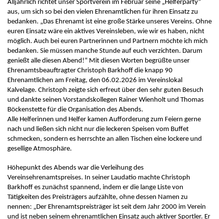
Alljährlich richtet unser Sportverein im Februar seine „Helferparty“
aus, um sich so bei den vielen Ehrenamtlichen für ihren Einsatz zu
bedanken. „Das Ehrenamt ist eine große Stärke unseres Vereins. Ohne
euren Einsatz wäre ein aktives Vereinsleben, wie wir es haben, nicht
möglich. Auch bei euren Partnerinnen und Partnern möchte ich mich
bedanken. Sie müssen manche Stunde auf euch verzichten. Darum
genießt alle diesen Abend!“ Mit diesen Worten begrüßte unser
Ehrenamtsbeauftragter Christoph Barkhoff die knapp 90
Ehrenamtlichen am Freitag, den 06.02.2026 im Vereinslokal
Kalvelage. Christoph zeigte sich erfreut über den sehr guten Besuch
und dankte seinen Vorstandskollegen Rainer Wienholt und Thomas
Böckenstette für die Organisation des Abends.
Alle Helferinnen und Helfer kamen Aufforderung zum Feiern gerne
nach und ließen sich nicht nur die leckeren Speisen vom Buffet
schmecken, sondern es herrschte an allen Tischen eine lockere und
gesellige Atmosphäre.
Höhepunkt des Abends war die Verleihung des
Vereinsehrenamtspreises. In seiner Laudatio machte Christoph
Barkhoff es zunächst spannend, indem er die lange Liste von
Tätigkeiten des Preisträgers aufzählte, ohne dessen Namen zu
nennen: „Der Ehrenamtspreisträger ist seit dem Jahr 2000 im Verein
und ist neben seinem ehrenamtlichen Einsatz auch aktiver Sportler. Er