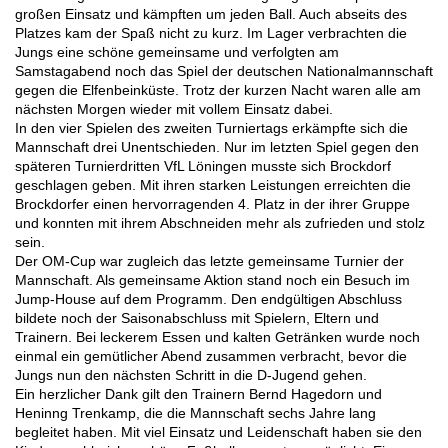
großen Einsatz und kämpften um jeden Ball. Auch abseits des
Platzes kam der Spaß nicht zu kurz. Im Lager verbrachten die
Jungs eine schöne gemeinsame und verfolgten am
Samstagabend noch das Spiel der deutschen Nationalmannschaft
gegen die Elfenbeinküste. Trotz der kurzen Nacht waren alle am
nächsten Morgen wieder mit vollem Einsatz dabei.
In den vier Spielen des zweiten Turniertags erkämpfte sich die
Mannschaft drei Unentschieden. Nur im letzten Spiel gegen den
späteren Turnierdritten VfL Löningen musste sich Brockdorf
geschlagen geben. Mit ihren starken Leistungen erreichten die
Brockdorfer einen hervorragenden 4. Platz in der ihrer Gruppe
und konnten mit ihrem Abschneiden mehr als zufrieden und stolz
sein.
Der OM-Cup war zugleich das letzte gemeinsame Turnier der
Mannschaft. Als gemeinsame Aktion stand noch ein Besuch im
Jump-House auf dem Programm. Den endgültigen Abschluss
bildete noch der Saisonabschluss mit Spielern, Eltern und
Trainern. Bei leckerem Essen und kalten Getränken wurde noch
einmal ein gemütlicher Abend zusammen verbracht, bevor die
Jungs nun den nächsten Schritt in die D-Jugend gehen.
Ein herzlicher Dank gilt den Trainern Bernd Hagedorn und
Heninng Trenkamp, die die Mannschaft sechs Jahre lang
begleitet haben. Mit viel Einsatz und Leidenschaft haben sie den