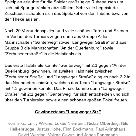
Spielplan erlaubte für die Spieler großzügige Ruhepausen um
sich mit Sportgetränken abzukühlen. Sehr viele begeisterte
Zuschauer schauten sich das Spetakel von der Tribüne bzw. von
der Theke aus an.
Nach 20 Vorrundenspielen und viele schönen Toren und Szenen
im Verlauf des Turniers zogen dann aus Gruppe A die
Mannschaften "Ganterweg" sowie "Langweger Straße" und aus
Gruppe B die Mannschaften "An der Querlenburg" sowie
"Zerhusenerstraße" in die Halbfinals ein.
Das erste Halbfinale konnte "Ganterweg" mit 2:1 gegen "An der
Querlenburg" gewinnen. Im zweiten Halbfinale zwischen
"Zerhusener Straße" und "Langweger Straße" ging es nach 2:2 in
das Neunmeterschießen, welches das Team "Langweger Straße"
mit 4:3 gewinnen konnte.
Das Finale konnte dann "Langweger
Straße" mit 2:1 gegen "Ganterweg" für sich entscheiden und sich
über den Turniersieg sowie einen schönen großen Pokal freuen.
Gewinnerteam "Langweger Str."
von links: Emily Wilkins, Lukas Niemann, Niclas Olberding, Nils
Heikebrügge, Justus Höhe, Finn Böckmann, Paul Arlinghaus,
David Werring, Volkan Gavuz und Jonas Fangmann