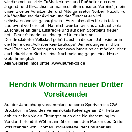
wir diesmal auf viele Fußballerinnen und Fußballer aus den
Jugend- und Erwachsenenmannschaften unseres Vereins“, meint
unser zweiter Vorsitzender und Mitorganisator Norbert Nuxoll. Für
die Verpflegung der Aktiven und der Zuschauer wird
selbstverständlich gesorgt sein. Es ist also alles für ein tolles
Laufevent vorbereitet. „Natürlich würden wir uns auch auf viele
Zuschauer an der Laufstrecke und auf dem Sportplatz freuen“,
hofft Peter Asbrede auf eine gute Unterstützung.
Der Brockdorfer Volkslauf gehört auch in diesem Jahr wieder in
die Reihe des „Volksbanken-Laufcups“. Anmeldungen sind bis
zwei Tage vor Rennbeginn unter
www.laufen-os.de
möglich. Aber
auch direkt am Start ist eine Nachmeldung gegen eine kleine
Gebühr möglich.
Alle weiteren Infos unter „www.laufen-os.de“
Hendrik Wöhrmann neuer Dritter
Vorsitzender
Auf der Jahreshauptversammlung unseres Sportvereins GW
Brockdorf im Saal des Vereinslokals Kalvelage am 27. Februar
gab es neben vielen Ehrungen auch eine Neubesetzung im
Vorstand. Hendrik Wöhrmann übernimmt den Posten des Dritten
Vorsitzenden von Thomas Böckenstette, der uns aber als